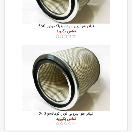
فیلتر هوا بیرونی دامپتراک ولوو 560
فیلتر هوا بیرونی لودر کوماتسو 260