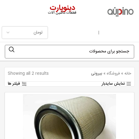
دینوپارت
قطعات ماشین آلات
فهرست
|
خانه
»
فروشگاه
»
بیرونی
Showing all 2 results
نمایش سایدبار
فیلتر ها