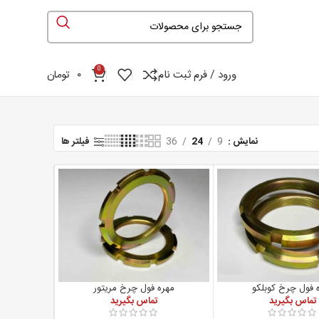
0
ورود / فرم ثبت نام
۰
تومان
فیلتر ها
نمایش
9
24
36
 فول چرخ کوبلکو
مهره فول چرخ مریتور