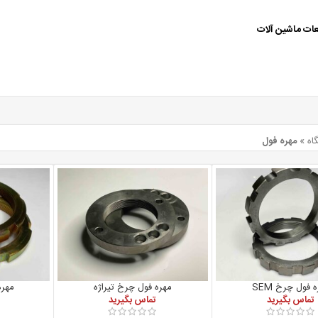
عات ماشین آلات
اه
»
مهره فول
 فول چرخ SEM
مهره فول چرخ تیراژه
مهره