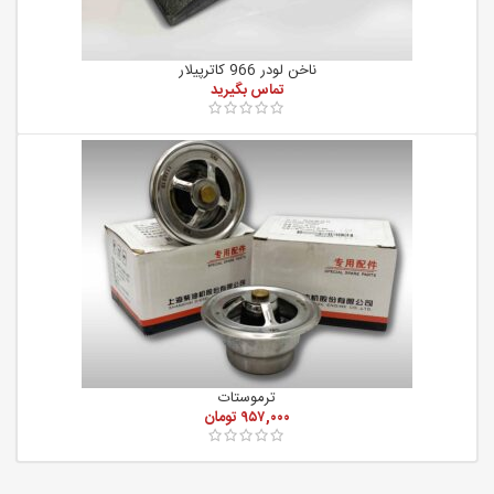
ناخن لودر 966 کاترپیلار
ترموستات
۹۵۷,۰۰۰
تومان