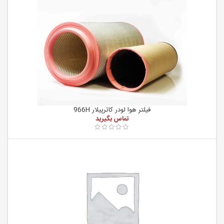
فیلتر هوا لودر کاترپیلار 966H