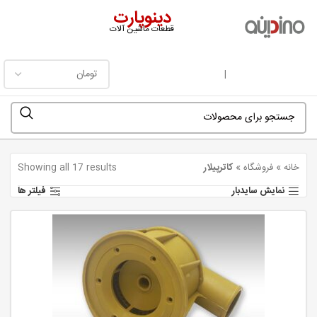
دینوپارت
قطعات ماشین آلات
فهرست
|
خانه
»
فروشگاه
»
کاترپیلار
Showing all 17 results
نمایش سایدبار
فیلتر ها