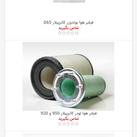
فیلتر هوا بولدوزر کاترپیلار D65
فیلتر هوا لودر کاترپیلار 950 و 920