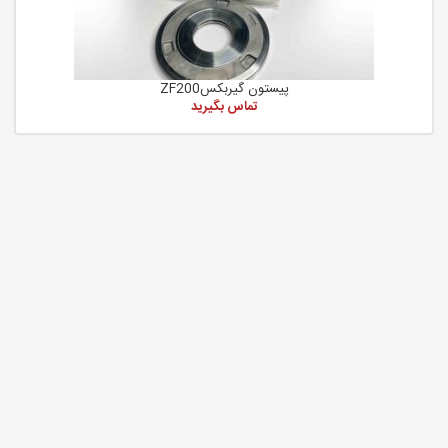
پیستون گیربکسZF200