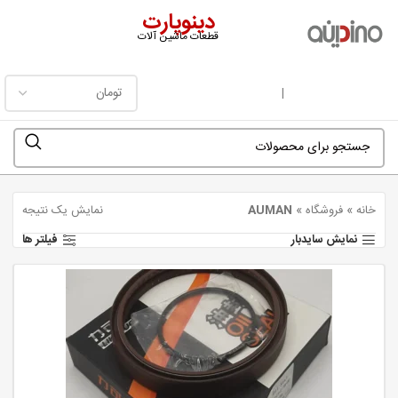
دینوپارت
قطعات ماشین آلات
فهرست
|
خانه
»
فروشگاه
»
AUMAN
نمایش یک نتیجه
نمایش سایدبار
فیلتر ها