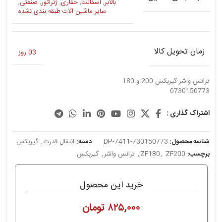
بالابر
,
آسفالت
,
حفاری
,
ژنراتور
,
صنعتی
,
سایر ماشین آلات طبقه بندی نشده
زمان تحویل کالا
03 روز
ترانس واشر گیربکس 200 و 180
0730150773
اشتراک گذاری :
شناسه محصول:
DP-7411-730150773
دسته:
انتقال قدرت
,
گیربکس
برچسب:
ZF200
,
ZF180
,
ترانس واشر
,
گیربکس
خرید این محصول
۸۲۵,۰۰۰
تومان