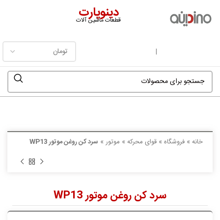
دینوپارت
قطعات ماشین آلات
فهرست
|
خانه
»
فروشگاه
»
قوای محرکه
»
موتور
»
سرد کن روغن موتور WP13
سرد کن روغن موتور WP13