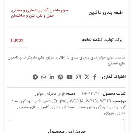
عموم ماشین آلات
,
راهسازی و معدنی
,
طبقه بندی ماشین
حمل و نقل
,
بتن و ساختمان
برند تولید کننده قطعه
Huatai
مناسب برای موتورهای ویچای سری WP13 و موتور های دامپتراک و کامیون
های معدنی
اشتراک گذاری :
شناسه محصول:
DP-10716
دسته:
قوای محرکه
,
موتور
برچسب:
WP13
,
WECHAI WP13
,
Engine
,
دامپتراک
,
سرد کن
,
سرد
کن روغن
,
سرد کن روغن موتور
,
سرد کن موتور
,
کامیون های معدنی
,
موتور
,
ویچای
خرید این محصول