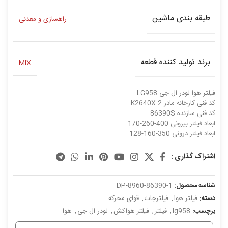
طبقه بندی ماشین
راهسازی و معدنی
برند تولید کننده قطعه
MIX
فیلتر هوا لودر ال جی LG958
کد فنی کارخانه مادر K2640X-2
کد فنی سازنده 86390S
ابعاد فیلتر بیرونی 400-260-170
ابعاد فیلتر درونی 350-160-128
اشتراک گذاری :
شناسه محصول:
DP-8960-86390-1
دسته:
فیلتر هوا
,
فیلترجات
,
قوای محرکه
برچسب:
lg958
,
فیلتر
,
فیلتر هواکش
,
لودر ال جی
,
هوا