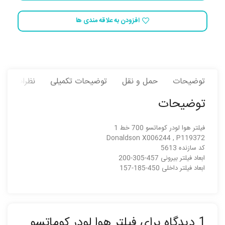
افزودن به علاقه مندی ها
توضیحات
حمل و نقل
توضیحات تکمیلی
نظرات (1)
توضیحات
فیلتر هوا لودر کوماتسو 700 خط 1
Donaldson X006244 , P119372
کد سازنده 5613
ابعاد فیلتر بیرونی 457-305-200
ابعاد فیلتر داخلی 450-185-157
1 دیدگاه برای
فیلتر هوا لودر کوماتسو